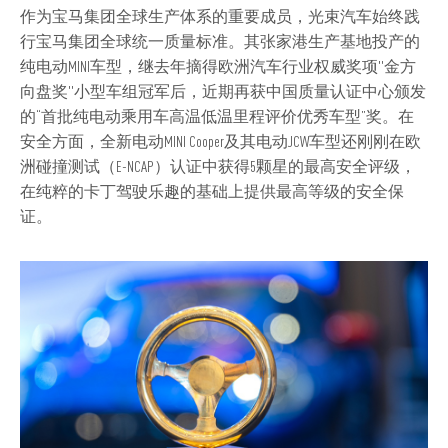
作为宝马集团全球生产体系的重要成员，光束汽车始终践
行宝马集团全球统一质量标准。其张家港生产基地投产的
纯电动MINI车型，继去年摘得欧洲汽车行业权威奖项"金方
向盘奖"小型车组冠军后，近期再获中国质量认证中心颁发
的“首批纯电动乘用车高温低温里程评价优秀车型”奖。在
安全方面，全新电动MINI Cooper及其电动JCW车型还刚刚在欧
洲碰撞测试（E-NCAP）认证中获得5颗星的最高安全评级，
在纯粹的卡丁驾驶乐趣的基础上提供最高等级的安全保
证。