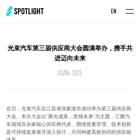
EN
光束汽车第三届供应商大会圆满举办，携手共
进迈向未来
03/06, 2025
近日，光束汽车在江苏省张家港市成功举办第三届供应商
大会。本次大会以"聚光成束，质领未来"为主题，汇聚汽
车领域百余家核心供应商代表，围绕质量管理、技术创新
及可持续发展展开深入探讨，共同构建高效协同的供应链