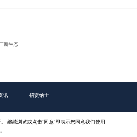
厂新生态
资讯
招贤纳士
动力电池回收服务网点信息公开
环保信息公开
维修信息公开
分析。 继续浏览或点击“同意”即表示您同意我们使用
声明
隐私政策
非生产物资采购平台
。
|
|