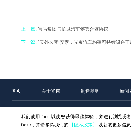
上一篇 :
宝马集团与长城汽车签署合资协议
下一篇 :
“天外来客”安家，光束汽车构建可持续绿色工
首页
关于光束
制造基地
新闻
车型信息
售后服务承诺
授权维修服务商信息
我们使用 Cookie以使您获得最佳体验，并进行浏览
© 2026 Spotlight
苏ICP备20046831号-1
.
苏公网安备32058202010940号
法律
Cookie，并请参阅我们的
【隐私政策】
以获取更多信息